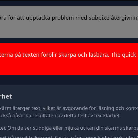
r bra för att upptäcka problem med subpixelåtergivni
erna på texten förblir skarpa och läsbara. The quick
rhet
skärm återger text, vilket är avgörande för läsning och kont
kså påverka resultaten av detta test av textklarhet.
er. Om de ser suddiga eller mjuka ut kan din skärms skärpe
ext på en vit bakgrund. Ser du några oönskade färgkanter (t