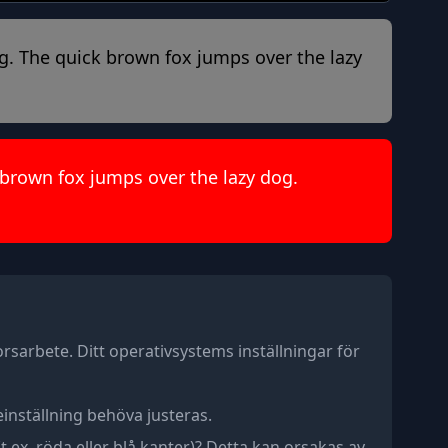
ng. The quick brown fox jumps over the lazy
 brown fox jumps over the lazy dog.
orsarbete. Ditt operativsystems inställningar för
inställning behöva justeras.
.ex. röda eller blå kanter)? Detta kan orsakas av