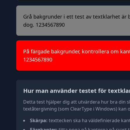
Grå bakgrunder i ett test av textklarhet ä
dog. 1234567890
På färgade bakgrunder, kontrollera om kant
1234567890
Hur man använder testet för textkla
Detta test hjälper dig att utvärdera hur bra din 
textåtergivning (som ClearType i Windows) kan oc
Skärpa:
texttecken ska ha väldefinierade kant
Färgkanter:
titta noga på kanterna på svart t