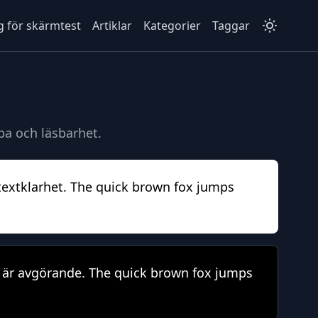
g för skärmtest
Artiklar
Kategorier
Taggar
pa och läsbarhet.
av textklarhet. The quick brown fox jumps
et är avgörande. The quick brown fox jumps