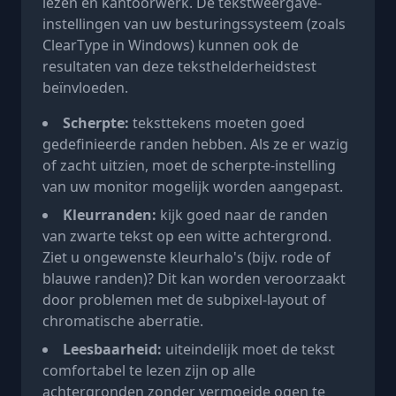
lezen en kantoorwerk. De tekstweergave-
instellingen van uw besturingssysteem (zoals
ClearType in Windows) kunnen ook de
resultaten van deze teksthelderheidstest
beïnvloeden.
Scherpte:
teksttekens moeten goed
gedefinieerde randen hebben. Als ze er wazig
of zacht uitzien, moet de scherpte-instelling
van uw monitor mogelijk worden aangepast.
Kleurranden:
kijk goed naar de randen
van zwarte tekst op een witte achtergrond.
Ziet u ongewenste kleurhalo's (bijv. rode of
blauwe randen)? Dit kan worden veroorzaakt
door problemen met de subpixel-layout of
chromatische aberratie.
Leesbaarheid:
uiteindelijk moet de tekst
comfortabel te lezen zijn op alle
achtergronden zonder vermoeide ogen te