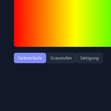
Farbverläufe
Graustufen
Sättigung